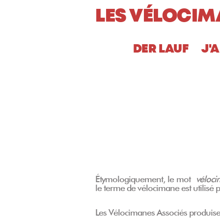
Aller
LES VÉLOCIM
au
contenu
DER LAUF
J'
Étymologiquement, le mot
véloci
le terme de vélocimane est utilisé 
Les Vélocimanes Associés produisent