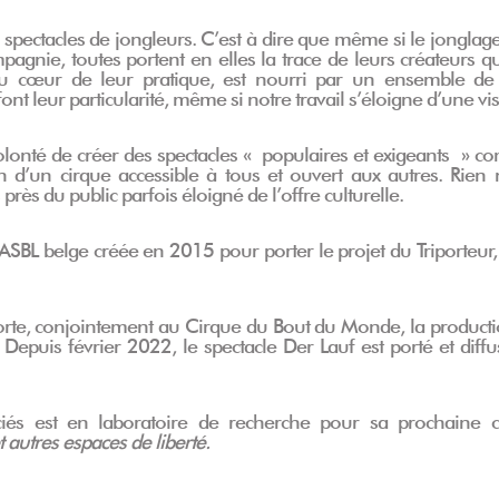
spectacles de jongleurs. C’est à dire que même si le jonglag
pagnie, toutes portent en elles la trace de leurs créateurs 
, au cœur de leur pratique, est nourri par un ensemble de
nt leur particularité, même si notre travail s’éloigne d’une vis
olonté de créer des spectacles « populaires et exigeants » co
on d’un cirque accessible à tous et ouvert aux autres. Rien
rès du public parfois éloigné de l’offre culturelle.
ASBL belge créée en 2015 pour porter le projet du Triporteur
rte, conjointement au Cirque du Bout du Monde, la product
. Depuis février 2022, le spectacle Der Lauf est porté et di
ciés est en laboratoire de recherche pour sa prochaine 
t autres espaces de liberté.