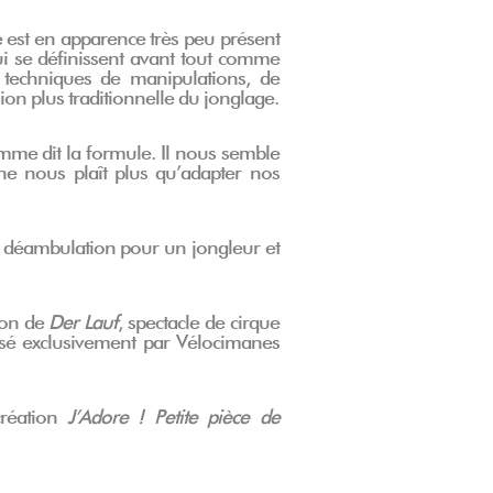
e est en apparence très peu présent
qui se définissent avant tout comme
 techniques de manipulations, de
ion plus traditionnelle du jonglage.
mme dit la formule. Il nous semble
 ne nous plaît plus qu’adapter nos
, déambulation pour un jongleur et
ion de
Der Lauf
, spectacle de cirque
ffusé exclusivement par Vélocimanes
création
J’Adore ! Petite pièce de