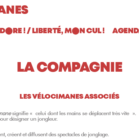
ANES
AD
RE ! / LIBERTÉ, M
N CUL !
AGEND
⬤
⬤
LA COMPAGNIE
LES VÉLOCIMANES ASSOCIÉS
mane
signifie « celui dont les mains se déplacent très vite ».
pour désigner un jongleur.
, créent et diffusent des spectacles de jonglage.