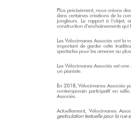
Plus précisément, nous créons des 
dans certaines créations de la com
jongleurs. Le rapport à l’objet
construction d’enchaînements qui fo
Les Vélocimanes Associés ont la v
important de garder cette traditi
spectacles pour les amener au plus p
Les Vélocimanes Associés est une 
un pianiste.
En 2018, Vélocimanes Associés po
contemporain participatif en salle
Associés.
Actuellement, Vélocimanes Asso
gesticulation textuelle pour la rue e