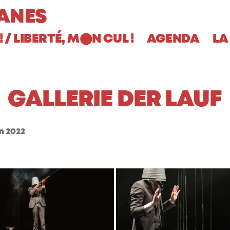
ANES
! / LIBERTÉ, M
N CUL !
AGENDA
LA
⬤
GALLERIE DER LAUF
in 2022