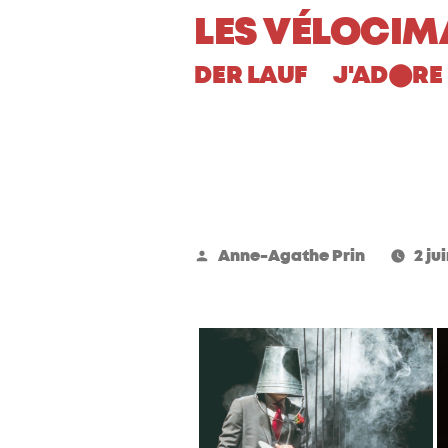
Aller
LES VÉLOCIM
au
DER LAUF
J'AD
RE 
⬤
contenu
Publié
Anne-Agathe Prin
2 ju
par