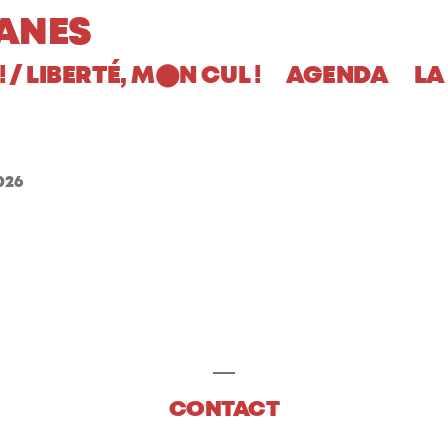
ANES
! / LIBERTÉ, M
N CUL !
AGENDA
LA
⬤
026
CONTACT