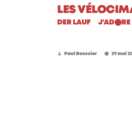
Aller
LES VÉLOCIM
au
DER LAUF
J'AD
RE 
⬤
contenu
Publié
Paul Roussier
29 mai 2
par