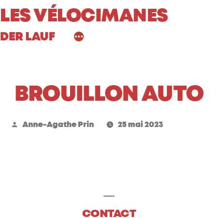
Aller
LES VÉLOCIMANES
au
DER LAUF
contenu
BROUILLON AUTO
Publié
Anne-Agathe Prin
25 mai 2023
par
CONTACT