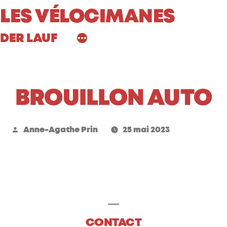
Aller
LES VÉLOCIMANES
au
DER LAUF
contenu
BROUILLON AUTO
Publié
Anne-Agathe Prin
25 mai 2023
par
CONTACT