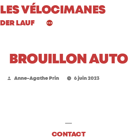
Aller
LES VÉLOCIMANES
au
DER LAUF
contenu
BROUILLON AUTO
Publié
Anne-Agathe Prin
6 juin 2023
par
CONTACT