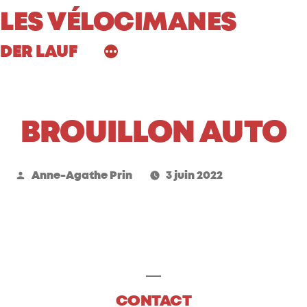
Aller
LES VÉLOCIMANES
au
DER LAUF
contenu
BROUILLON AUTO
Publié
Anne-Agathe Prin
3 juin 2022
par
CONTACT