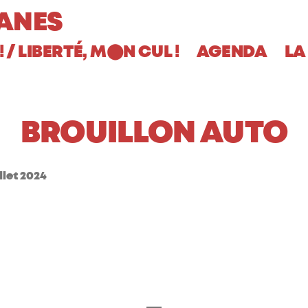
ANES
! / LIBERTÉ, M
N CUL !
AGENDA
LA
⬤
BROUILLON AUTO
illet 2024