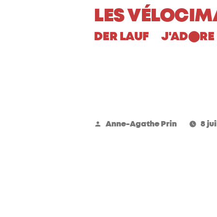
Aller
LES VÉLOCIM
au
DER LAUF
J'AD
RE 
⬤
contenu
Publié
Anne-Agathe Prin
8 ju
par