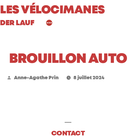
Aller
LES VÉLOCIMANES
au
DER LAUF
contenu
BROUILLON AUTO
Publié
Anne-Agathe Prin
8 juillet 2024
par
CONTACT