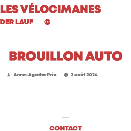
Aller
LES VÉLOCIMANES
au
DER LAUF
contenu
BROUILLON AUTO
Publié
Anne-Agathe Prin
2 août 2024
par
CONTACT