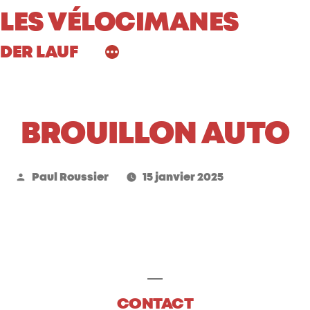
Aller
LES VÉLOCIMANES
au
DER LAUF
contenu
BROUILLON AUTO
Publié
Paul Roussier
15 janvier 2025
par
CONTACT