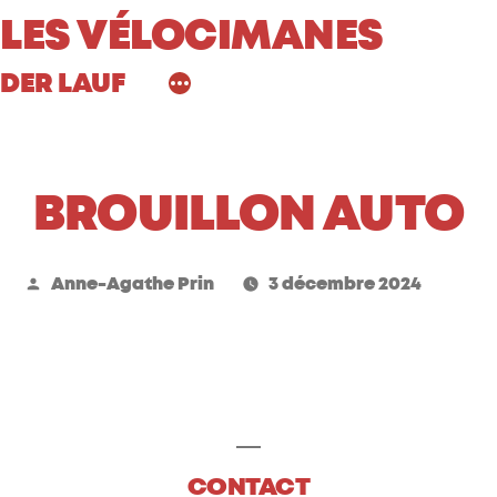
Aller
LES VÉLOCIMANES
au
DER LAUF
contenu
BROUILLON AUTO
Publié
Anne-Agathe Prin
3 décembre 2024
par
CONTACT