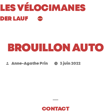
Aller
LES VÉLOCIMANES
au
DER LAUF
contenu
BROUILLON AUTO
Publié
Anne-Agathe Prin
3 juin 2022
par
CONTACT