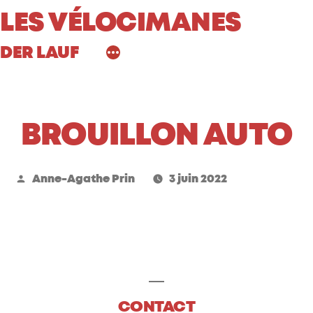
Aller
LES VÉLOCIMANES
au
DER LAUF
contenu
BROUILLON AUTO
Publié
Anne-Agathe Prin
3 juin 2022
par
CONTACT