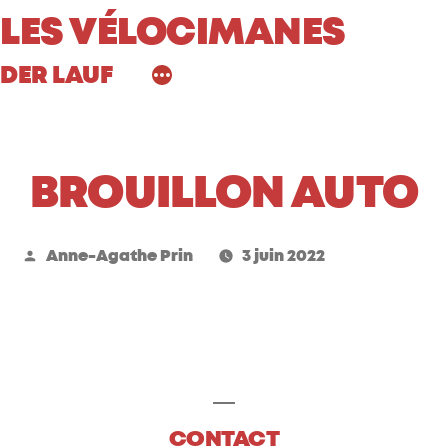
Aller
LES VÉLOCIMANES
au
DER LAUF
contenu
BROUILLON AUTO
Publié
Anne-Agathe Prin
3 juin 2022
par
CONTACT