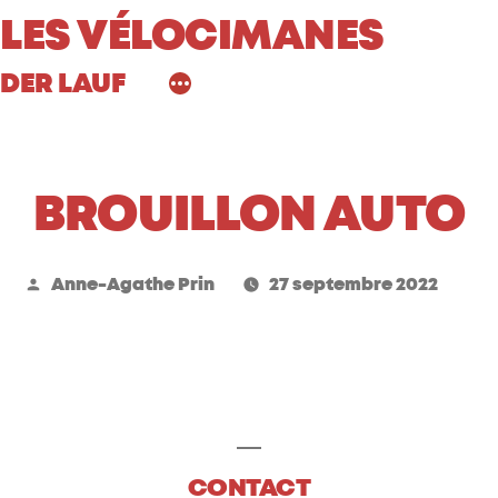
Aller
LES VÉLOCIMANES
au
DER LAUF
contenu
BROUILLON AUTO
Publié
Anne-Agathe Prin
27 septembre 2022
par
CONTACT