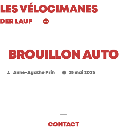
Aller
LES VÉLOCIMANES
au
DER LAUF
contenu
BROUILLON AUTO
Publié
Anne-Agathe Prin
25 mai 2023
par
CONTACT