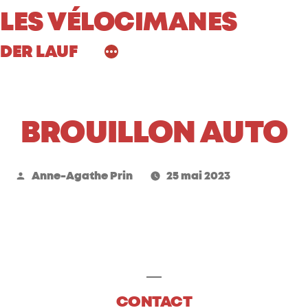
Aller
LES VÉLOCIMANES
au
DER LAUF
contenu
BROUILLON AUTO
Publié
Anne-Agathe Prin
25 mai 2023
par
CONTACT