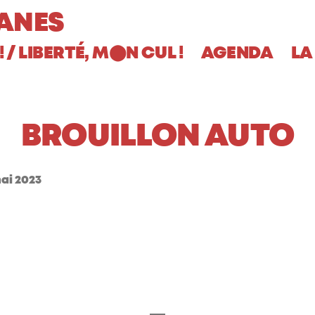
ANES
! / LIBERTÉ, M
N CUL !
AGENDA
LA
⬤
BROUILLON AUTO
ai 2023