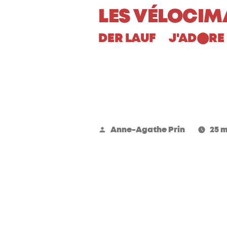
Aller
LES VÉLOCIM
au
DER LAUF
J'AD
RE 
⬤
contenu
Publié
Anne-Agathe Prin
25 m
par